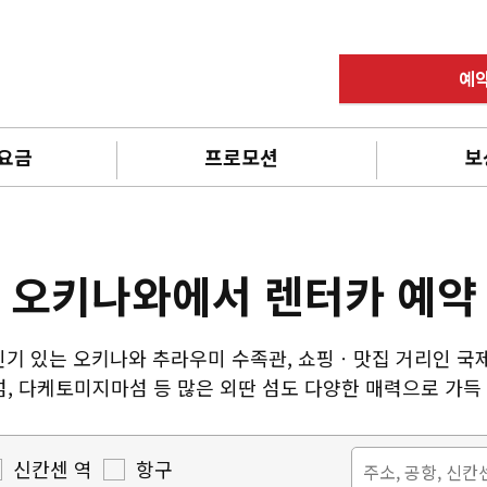
예
 요금
프로모션
보
오키나와에서 렌터카 예약
인기 있는 오키나와 추라우미 수족관, 쇼핑ㆍ맛집 거리인 국제
, 다케토미지마섬 등 많은 외딴 섬도 다양한 매력으로 가득 
신칸센 역
항구