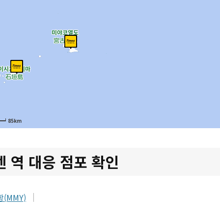
85km
 역 대응 점포 확인
(MMY)