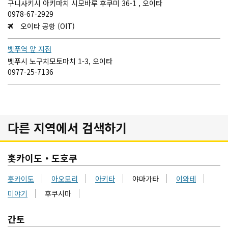
구니사키시 아키마치 시모바루 후쿠미 36-1 , 오이타
0978-67-2929
오이타 공항 (OIT)
벳푸역 앞 지점
벳푸시 노구치모토마치 1-3, 오이타
0977-25-7136
다른 지역에서 검색하기
홋카이도・도호쿠
홋카이도
아오모리
아키타
야마가타
이와테
미야기
후쿠시마
간토