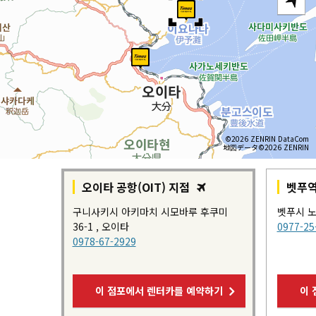
©2026 ZENRIN DataCom
地図データ©2026 ZENRIN
오이타 공항(OIT) 지점
벳푸역
구니사키시 아키마치 시모바루 후쿠미
벳푸시 노
36-1 , 오이타
0977-25
0978-67-2929
이 점포에서 렌터카를 예약하기
이 