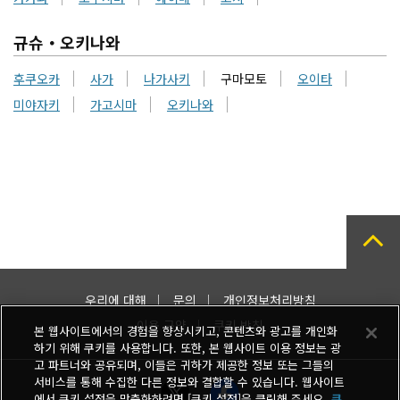
규슈・오키나와
후쿠오카
사가
나가사키
구마모토
오이타
미야자키
가고시마
오키나와
우리에 대해
문의
개인정보처리방침
이용 규약
쿠키 방침
본 웹사이트에서의 경험을 향상시키고, 콘텐츠와 광고를 개인화
하기 위해 쿠키를 사용합니다. 또한, 본 웹사이트 이용 정보는 광
고 파트너와 공유되며, 이들은 귀하가 제공한 정보 또는 그들의
서비스를 통해 수집한 다른 정보와 결합할 수 있습니다. 웹사이트
에서 쿠키 설정을 맞춤화하려면 [쿠키 설정]을 클릭해 주세요.
쿠