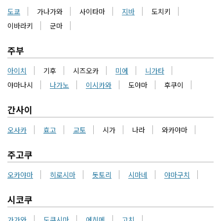
도쿄
가나가와
사이타마
지바
도치키
이바라키
군마
주부
아이치
기후
시즈오카
미에
니가타
야마나시
나가노
이시카와
도야마
후쿠이
간사이
오사카
효고
교토
시가
나라
와카야마
주고쿠
오카야마
히로시마
돗토리
시마네
야마구치
시코쿠
가가와
도쿠시마
에히메
고치