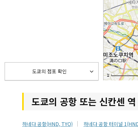
도쿄의 점포 확인
도쿄의 공항 또는 신칸센 역
하네다 공항(HND, TYO)
하네다 공항 터미널 1(HND,