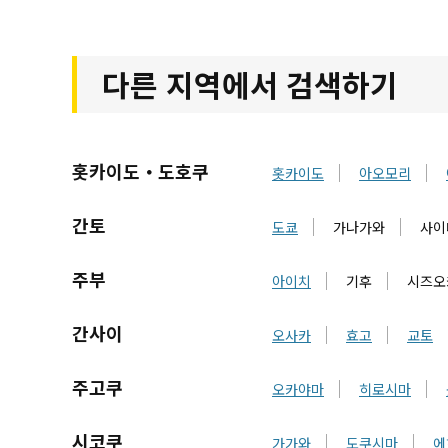
다른 지역에서 검색하기
홋카이도・도호쿠
홋카이도
아오모리
간토
도쿄
가나가와
사이
주부
아이치
기후
시즈오
간사이
오사카
효고
교토
주고쿠
오카야마
히로시마
시코쿠
가가와
도쿠시마
에