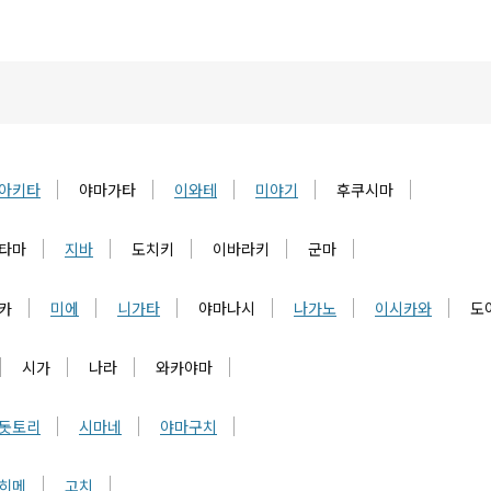
아키타
야마가타
이와테
미야기
후쿠시마
타마
지바
도치키
이바라키
군마
카
미에
니가타
야마나시
나가노
이시카와
도
시가
나라
와카야마
돗토리
시마네
야마구치
히메
고치