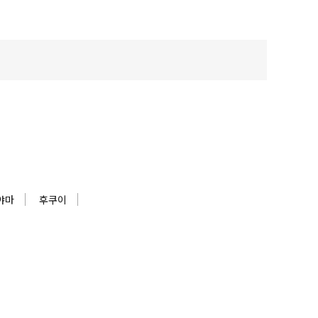
야마
후쿠이