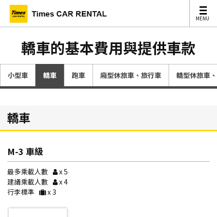
MENU
MENU
轎車的基本費用與提供車款
小型車
轎車
跑車
廂型休旅車、旅行車
轎型休旅車、
轎車
M-3 車級
最多乘載人數
x 5
建議乘載人數
x 4
行李標準
x 3