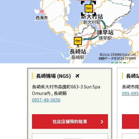
©2026 ZENRIN DataCom
地図データ©2026 ZENRIN
長崎機場 (NGS)
長崎
長崎県大村市森園町663-3 Sun Spa
長崎市尾上
Omura内 , 長崎縣
095-895
0957-49-5656
在此店鋪預約租車