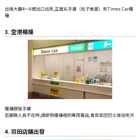
出境大廳4～6號出口出來,正面右手邊（柱子後面）有Times Car櫃
檯
3. 空港櫃檯
櫃檯辦理手續
若服務人員不在時,請使用櫃檯裡的專用電話,會告知您巴士接送地方
4. 羽田店鋪出發