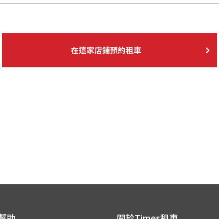
在這家店鋪預約租車
 幫助
關於Times租車