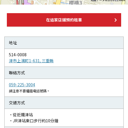
在這家店鋪預約租車
地址
514-0008
津市上濱町1-631, 三重縣
聯絡方式
059-225-3004
請注意不要播錯電話號碼。
交通方式
・從近鐵津站
・JR津站東口步行約10分鐘