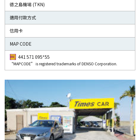
德之島機場 (TKN)
適用付款方式
信用卡
MAP CODE
441 571 095*55
“MAPCODE” is registered trademarks of DENSO Corporation.