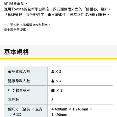
5門掀背車型。
運用Toyota的全新平台概念，採凸顯俐落外型的「低重心」設計，
「駕駛樂趣、乘坐舒適度、車室靜肅性」等基本性能均得到提升。
※在預約時不能選擇車款和顔色。
※全部是禁煙車。
基本規格
最多乘載人數
× 5
建議乘載人數
× 4
行李數量參考
× 3
車門數
5
體尺寸（全長 × 全寬
4,480mm × 1,745mm ×
× 全高）
1,490mm