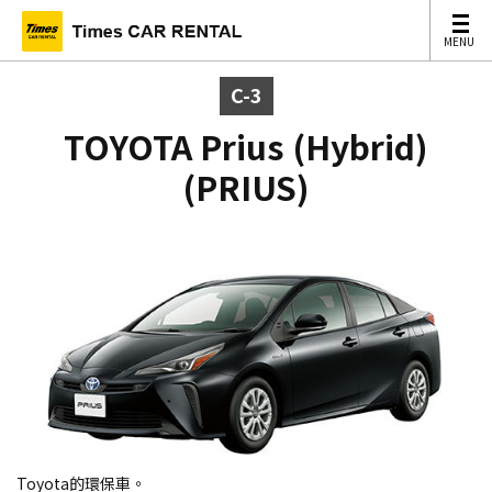
MENU
MENU
C-3
TOYOTA Prius (Hybrid)
(PRIUS)
Toyota的環保車。