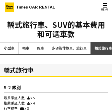
MENU
MENU
轎式旅行車、SUV的基本費用
和可選車款
小型車
轎車
跑車
多功能休旅車、旅行車
轎式旅行車
轎式旅行車
S-2 級別
最多乘坐人數
x 5
推薦乘坐人數
x 4
行李標準
x 3