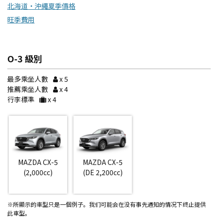
北海道・沖繩夏季價格
旺季費用
O-3 級別
最多乘坐人數
x 5
推薦乘坐人數
x 4
行李標準
x 4
MAZDA CX-5
MAZDA CX-5
(2,000cc)
(DE 2,200cc)
※所顯示的車型只是一個例子。我们可能会在没有事先通知的情况下终止提供
此車型。