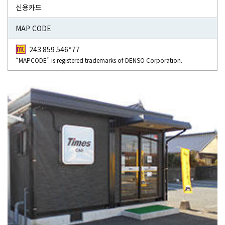
신용카드
MAP CODE
243 859 546*77
“MAPCODE” is registered trademarks of DENSO Corporation.