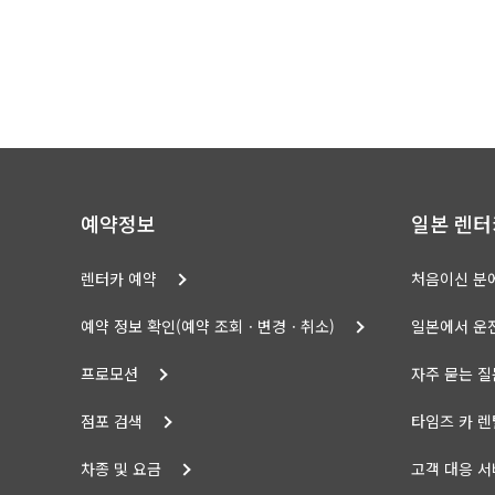
예약정보
일본 렌터
렌터카 예약
처음이신 분
예약 정보 확인(예약 조회ㆍ변경ㆍ취소)
일본에서 운
프로모션
자주 묻는 질
점포 검색
타임즈 카 렌
차종 및 요금
고객 대응 