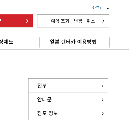
한국어
약
예약 조회ㆍ변경ㆍ취소
상제도
일본 렌터카 이용방법
전부
안내문
점포 정보