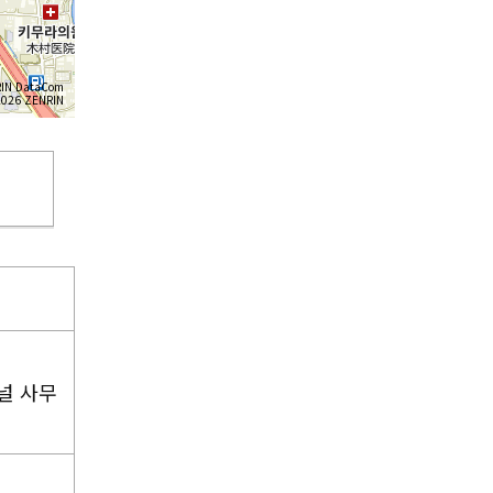
IN DataCom
26 ZENRIN
널 사무