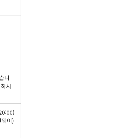
있습니
주의하시
:00)
원웨이)