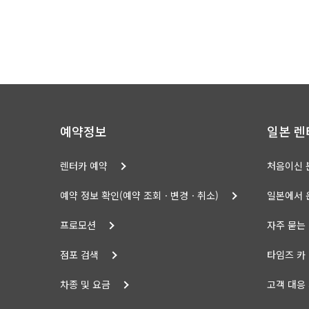
예약정보
일본 렌
렌터카 예약
처음이신 
예약 정보 확인(예약 조회ㆍ변경ㆍ취소)
일본에서 
프로모션
자주 묻는
점포 검색
타임즈 카
차종 및 요금
고객 대응