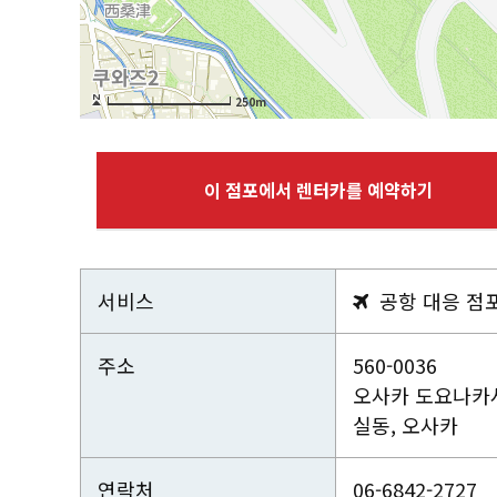
250m
이 점포에서 렌터카를 예약하기
서비스
공항 대응 점

주소
560-0036
오사카 도요나카시
실동, 오사카
연락처
06-6842-2727