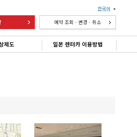
한국어
약
예약 조회ㆍ변경ㆍ취소
상제도
일본 렌터카 이용방법