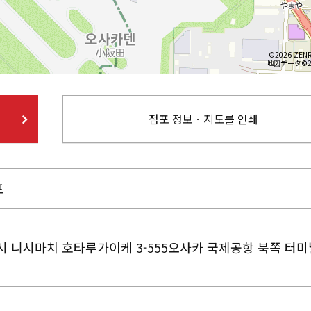
©2026 ZENR
地図データ©20
점포 정보ㆍ지도를 인쇄
포
 니시마치 호타루가이케 3-555오사카 국제공항 북쪽 터미