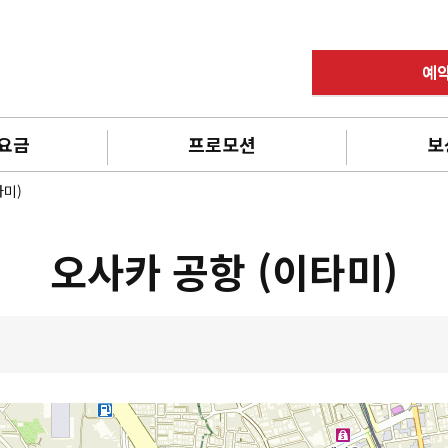
예
 요금
프로모션
보
타미)
오사카 공항 (이타미)