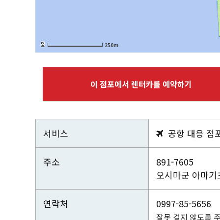
250m
이 점포에서 렌터카를 예약하기
서비스
공항 대응 점

주소
891-7605
오시마군 아마기초
연락처
0997-85-5656
잘못 걸지 않도록 