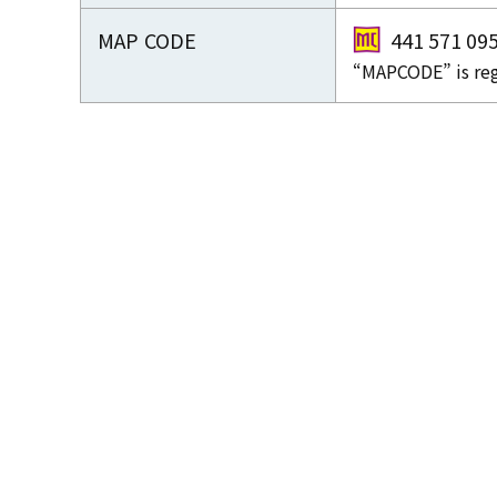
MAP CODE
441 571 09
“MAPCODE” is reg