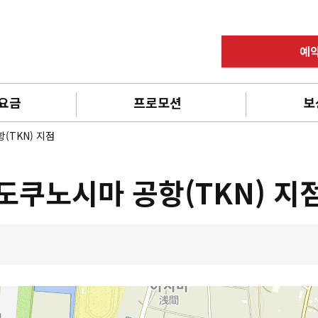
예
 요금
프로모션
보
(TKN) 지점
도쿠노시마 공항(TKN) 지