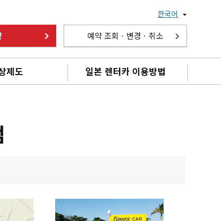
한국어
약
예약 조회ㆍ변경ㆍ취소
상제도
일본 렌터카 이용방법
점