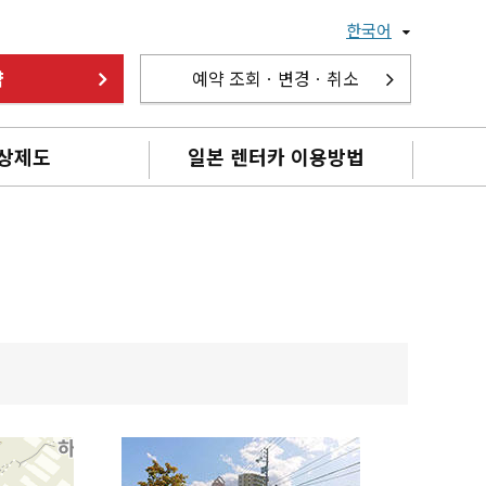
한국어
약
예약 조회ㆍ변경ㆍ취소
상제도
일본 렌터카 이용방법