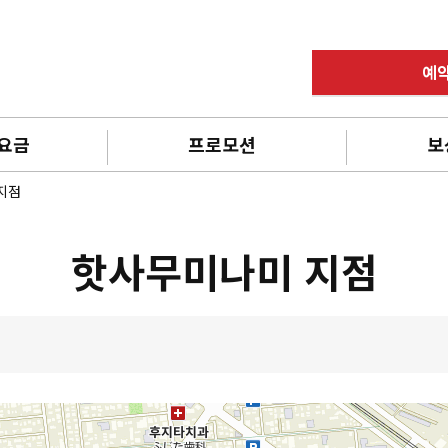
예
 요금
프로모션
보
지점
핫사무미나미 지점