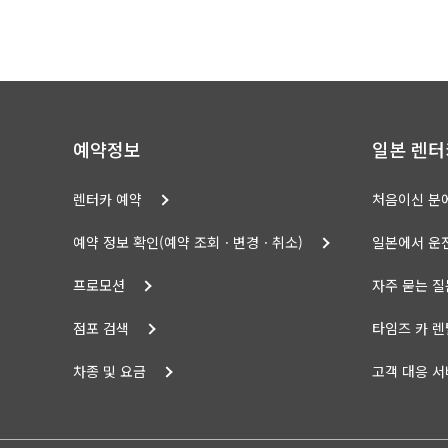
예약정보
일본 렌터
렌터카 예약
처음이신 분
예약 정보 확인(예약 조회ㆍ변경ㆍ취소)
일본에서 운
프로모션
자주 묻는 질
점포 검색
타임즈 카 렌
차종 및 요금
고객 대응 