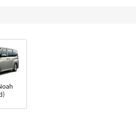
Noah
d)