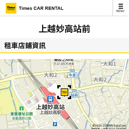
MENU
MENU
上越妙高站前
租車店鋪資訊
©2026 ZENRIN DataCom
地図データ©2026 ZENRIN