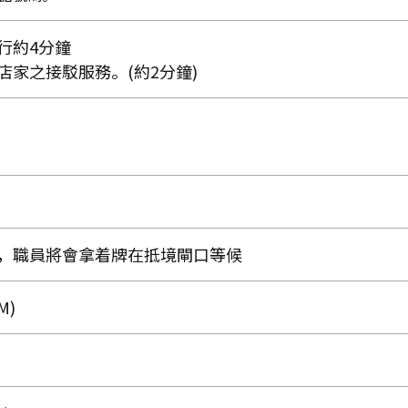
行約4分鐘
店家之接駁服務。(約2分鐘)
，職員將會拿着牌在抵境閘口等候
M)