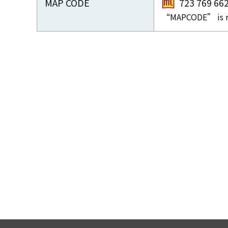
MAP CODE
723 769 66
“MAPCODE” is re