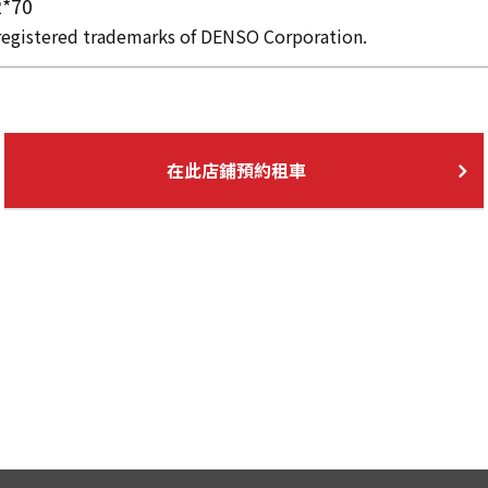
2*70
gistered trademarks of DENSO Corporation.
在此店鋪預約租車