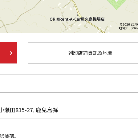
©2026 ZENR
地図データ©20
列印店鋪資訊及地圖
瀬田815-27, 鹿兒島縣
話號碼。