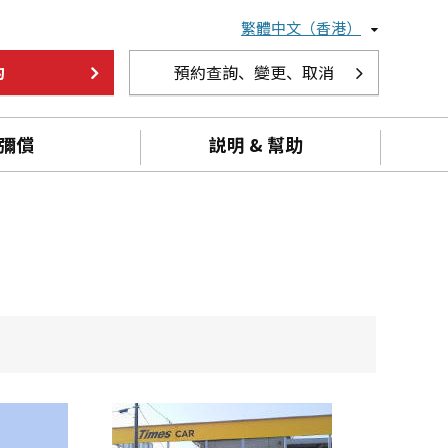
繁體中文（香港）
約
預約查詢、變更、取消
彌償
説明 & 幫助