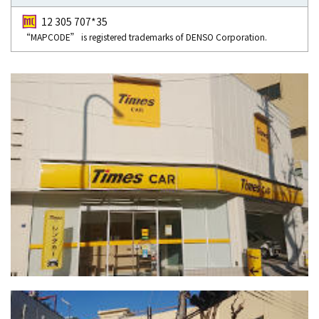
12 305 707*35
“MAPCODE” is registered trademarks of DENSO Corporation.