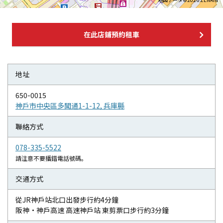
在此店鋪預約租車
地址
650-0015
神戶市中央區多聞通1-1-12, 兵庫縣
聯絡方式
078-335-5522
請注意不要播錯電話號碼。
交通方式
從JR神戶站北口出發步行約4分鐘
阪神・神戶高速 高速神戶站 東剪票口步行約3分鐘