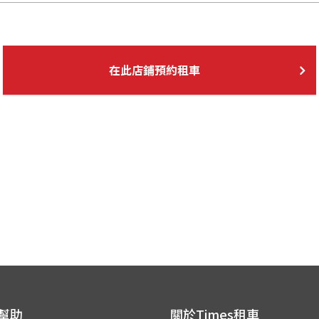
在此店鋪預約租車
 幫助
關於Times租車