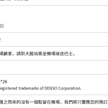
1)
2
場顧客，請到大館站乘坐機場接送巴士。
9*26
gistered trademarks of DENSO Corporation.
隨之而來的沒有一個駐留在機場，我們將只響應您的預訂