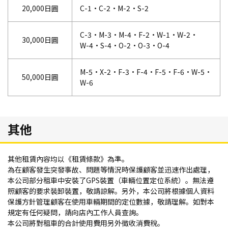
20,000日圓
C-1・
C-2・
M-2・
S-2
C-3・
M-3・
M-4・
F-2・
W-1・
W-2・
30,000日圓
W-4・
S-4・
O-2・
O-3・
O-4
M-5・
X-2・
F-3・
F-4・
F-5・
F-6・
W-5・
50,000日圓
W-6
其他
其他租賃內容均以《租賃條款》為準。
為在顧客發生突發事故、問題等情況時保護顧客並迅速作出處理，
本公司部分租車中安裝了GPS裝置（車輛位置定位系統）。無法遵
照顧客的要求裝卸裝置，敬請諒解。另外，本公司將根據個人資料
保護方針管理顧客在使用車輛期間的定位數據，敬請理解。如對本
規定有任何疑問，請向店內工作人員查詢。
本公司將對租車的合計使用費用另外徵收消費稅。