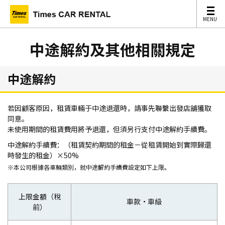
MENU
MENU
中途解約及其他相關規定
中途解約
若因顧客原因，租賃車輛于中途退還時，請事先聯繫出發店舖獲取
同意。
未使用期間的租賃費用將予退還，但須另行支付中途解約手續費。
中途解約手續費：（租賃契約期間的租金－從租賃開始到實際歸還
時發生的租金）×50%
※本公司根據各車輛類別，就中途解約手續費設定如下上限。
上限金額（稅
車款・車級
前）