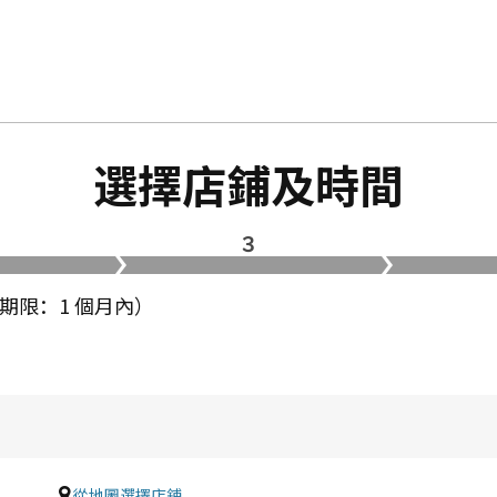
選擇店鋪及時間
３
使用期限：1 個月內）
。
從地圖選擇店鋪