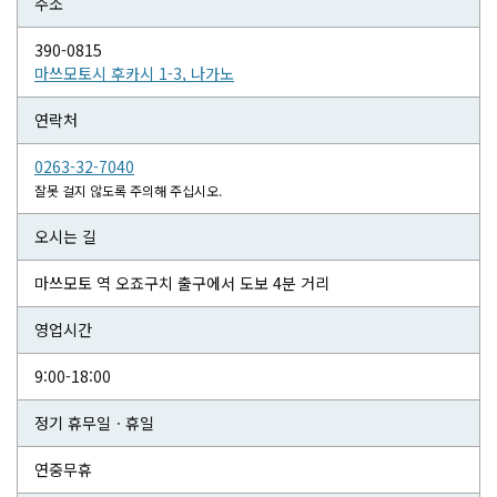
주소
390-0815
마쓰모토시 후카시 1-3, 나가노
연락처
0263-32-7040
잘못 걸지 않도록 주의해 주십시오.
오시는 길
마쓰모토 역 오죠구치 출구에서 도보 4분 거리
영업시간
9:00-18:00
정기 휴무일ㆍ휴일
연중무휴