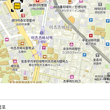
©2026 ZENR
地図データ©20
점포