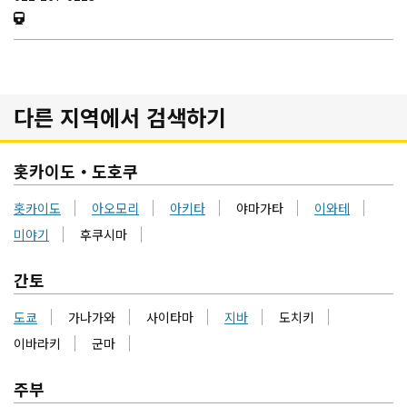
다른 지역에서 검색하기
홋카이도・도호쿠
홋카이도
아오모리
아키타
야마가타
이와테
미야기
후쿠시마
간토
도쿄
가나가와
사이타마
지바
도치키
이바라키
군마
주부