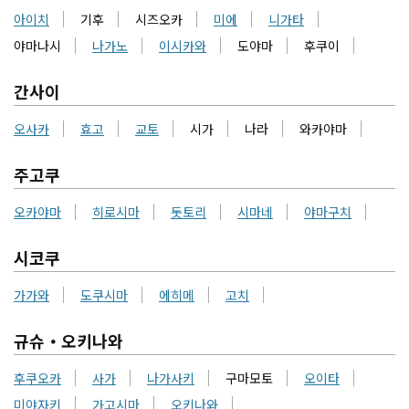
아이치
기후
시즈오카
미에
니가타
야마나시
나가노
이시카와
도야마
후쿠이
간사이
오사카
효고
교토
시가
나라
와카야마
주고쿠
오카야마
히로시마
돗토리
시마네
야마구치
시코쿠
가가와
도쿠시마
에히메
고치
규슈・오키나와
후쿠오카
사가
나가사키
구마모토
오이타
미야자키
가고시마
오키나와